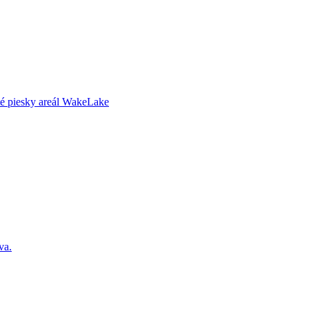
é piesky areál WakeLake
va.