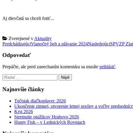
Aj dievčatá sa chceli fotiť...
Zverejnené v
Aktuality
Post
Predchádzajúci
Vianočný beh a plávanie 2024
Nasledujúci
SPVZP Zlat
navigation
Odpovedať
Prepáčte, ale pred zanechaním komentára sa musíte
prihlásiť
.
Hľadať:
Najnovšie články
Tučniak diaľkoplavec 2026
Ukončenie zimnej, otvorenie letnej sezóny a voľby predsedníct
Krst 2026
Stretnutie otužilcov Hrabovo 2026
Hunty Fish – v Lednických Rovniach