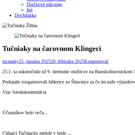
Diaľkové plávanie
Iné
Dochádzka
Tučniaky na čarovnom Klingeri
tucniaky
25. januára 2025
28. februára 2025
Komentovať
25.1. sa uskutočnilo už 9. stretnutie otužilcov na Banskoštiavnickom 
Podujatie zorganizovali Jašterice zo Štiavnice za čo im naše výjazdo
Viac fotodokumentácia
Účastníkov bolo veľa...
Chlapci Tučniacky niekde v hmle ...