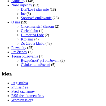
Aktuality
(146)
Naše úspechy
(53)
Diaľkové plávanie
(18)
Iné
(8)
Športové otužovanie
(23)
O nás
(59)
Chcem sa stať členom
(2)
Ciele klubu
(1)
Humor na ľade
(2)
Kto sme
(4)
Zo života klubu
(49)
Pozvánky
(25)
Pre členov
(3)
Teória otužovania
(7)
Bezpečnosť pri otužovaní
(2)
Články o otužovaní
(5)
Meta
Registrácia
Prihlásiť sa
Feed záznamov
RSS feed komentárov
WordPress.org