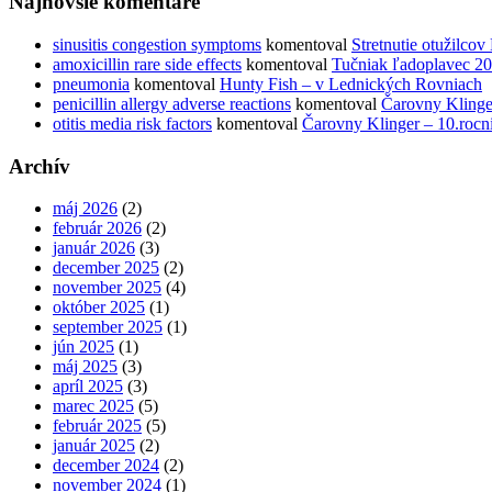
Najnovšie komentáre
sinusitis congestion symptoms
komentoval
Stretnutie otužilco
amoxicillin rare side effects
komentoval
Tučniak ľadoplavec 2
pneumonia
komentoval
Hunty Fish – v Lednických Rovniach
penicillin allergy adverse reactions
komentoval
Čarovny Klinge
otitis media risk factors
komentoval
Čarovny Klinger – 10.rocn
Archív
máj 2026
(2)
február 2026
(2)
január 2026
(3)
december 2025
(2)
november 2025
(4)
október 2025
(1)
september 2025
(1)
jún 2025
(1)
máj 2025
(3)
apríl 2025
(3)
marec 2025
(5)
február 2025
(5)
január 2025
(2)
december 2024
(2)
november 2024
(1)