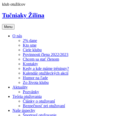
Preskočiť
klub otužilcov
na
obsah
Tučniaky Žilina
Menu
O nás
2% dane
Kto sme
Ciele klubu
Povinnosti člena 2022/2023
Chcem sa stať členom
Kontakty
Kedy a kde máme tréningy?
Kalendár otužileckých akcií
Humor na ľade
Zo života klubu
Aktuality
Pozvánky
Teória otužovania
Články o otužovaní
Bezpečnosť pri otužovaní
Naše úspechy
Športové otužovanie