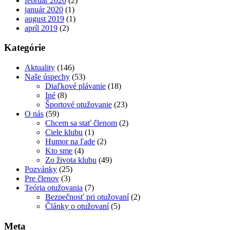
február 2020
(2)
január 2020
(1)
august 2019
(1)
apríl 2019
(2)
Kategórie
Aktuality
(146)
Naše úspechy
(53)
Diaľkové plávanie
(18)
Iné
(8)
Športové otužovanie
(23)
O nás
(59)
Chcem sa stať členom
(2)
Ciele klubu
(1)
Humor na ľade
(2)
Kto sme
(4)
Zo života klubu
(49)
Pozvánky
(25)
Pre členov
(3)
Teória otužovania
(7)
Bezpečnosť pri otužovaní
(2)
Články o otužovaní
(5)
Meta