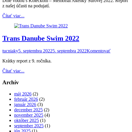
Dole vodou s Kolečkom – Memoriál Akenky Surovej 2022. Report
z našej účasti na podujatí.
Čítať viac...
Trans Danube Swim 2022
tucniaky
5. septembra 2022
5. septembra 2022
Komentovať
Krátky report z 9. ročníka.
Čítať viac...
Archív
máj 2026
(2)
február 2026
(2)
január 2026
(3)
december 2025
(2)
november 2025
(4)
október 2025
(1)
september 2025
(1)
jún 2025
(1)