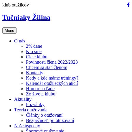
Preskočiť
klub otužilcov
na
obsah
Tučniaky Žilina
Menu
O nás
2% dane
Kto sme
Ciele klubu
Povinnosti člena 2022/2023
Chcem sa stať členom
Kontakty
Kedy a kde máme tréningy?
Kalendár otužileckých akcií
Humor na ľade
Zo života klubu
Aktuality
Pozvánky
Teória otužovania
Články o otužovaní
Bezpečnosť pri otužovaní
Naše úspechy
Športové otužovanie