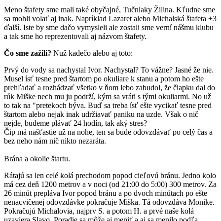
Meno štafety sme mali také obyčajné, Tučniaky Žilina. Kľudne sme
sa mohli volať aj inak. Napríklad Lazaret alebo Michalská štafeta +3
ďalší. Iste by sme dačo vymysleli ale zostali sme verní nášmu klubu
a tak sme ho reprezentovali aj názvom štafety.
Čo sme zažili?
Nuž kadečo alebo aj toto:
Prvý do vody sa nachystal Ivor. Nachystal? To vážne? Jasné že nie.
Musel ísť tesne pred štartom po okuliare k stanu a potom ho ešte
prehľadať a rozhádzať všetko v ňom lebo zabudol, že čiapku dal do
rúk Miške nech mu ju podrží, kým sa vráti s tými okuliarmi. No už
to tak na "pretekoch býva. Buď sa treba ísť ešte vycikať tesne pred
štartom alebo nejak inak udržiavať paniku na uzde. Však o nič
nejde, budeme plávať 24 hodín, tak aký stres?
Čip má našťastie už na nohe, ten sa bude odovzdávať po celý čas a
bez neho nám nič nikto nezaráta.
Brána a okolie štartu.
Rátajú sa len celé kolá prechodom popod cieľovú bránu. Jedno kolo
má cez deň 1200 metrov a v noci (od 21:00 do 5:00) 300 metrov. Za
26 minút prepláva Ivor popod bránu a po dvoch minútach po ešte
nenacvičenej odovzdávke pokračuje Miška. Tá odovzdáva Monike.
Pokračujú Michalovia, najprv S. a potom H. a prvé naše kolá
uzaviera Slavo. Poradie sa môže aj meniť a aj sa menilo podľa