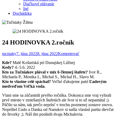
Diaľkové plávanie
Iné
Dochádzka
24 HODINOVKA 2.ročník
tucniaky
7. júna 2022
8. júna 2022
Komentovať
Kde?
Malé Košariská pri Dunajskej Lúžnej
Kedy?
4.-5.6. 2022
Kto za Tučniakov plával v mix 6 člennej štafete?
Ivor R.,
Michaela P., Monika L, Michal S., Michal H., Slavo M.
Kto to vlastne celé spáchal?
Veľké ďakujeme patrí
Ľadovým
medveďom Veľká voda
.
Vlani sme sa zúčastnili prvého ročníka. Dokonca sme vraj vyhrali
prvé miesto v zmiešaných štafetách ale Ivor si to už nepamätal ;).
Páčilo sa nám, tak prečo neprísť v trochu pozmenej zostave znovu.
Neprišiel Ľudo a Danka od Nanukov si našla vlastnú partiu dievčat
do štvorky ;). Náš tím posilnili dvaja Michalovia.