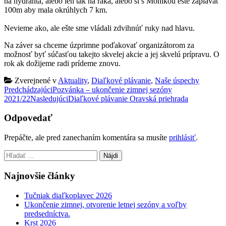
na hydranta, alebo len tak na raka, alebo si s Monikou ešte zaplávať
100m aby mala okrúhlych 7 km.
Nevieme ako, ale ešte sme vládali zdvihnúť ruky nad hlavu.
Na záver sa chceme úzprimne poďakovať organizátorom za
možnosť byť súčasťou takejto skvelej akcie a jej skvelú prípravu. O
rok ak dožijeme radi prídeme znovu.
Zverejnené v
Aktuality
,
Diaľkové plávanie
,
Naše úspechy
Post
Predchádzajúci
Pozvánka – ukončenie zimnej sezóny
2021/22
Nasledujúci
Diaľkové plávanie Oravská priehrada
navigation
Odpovedať
Prepáčte, ale pred zanechaním komentára sa musíte
prihlásiť
.
Hľadať:
Najnovšie články
Tučniak diaľkoplavec 2026
Ukončenie zimnej, otvorenie letnej sezóny a voľby
predsedníctva.
Krst 2026