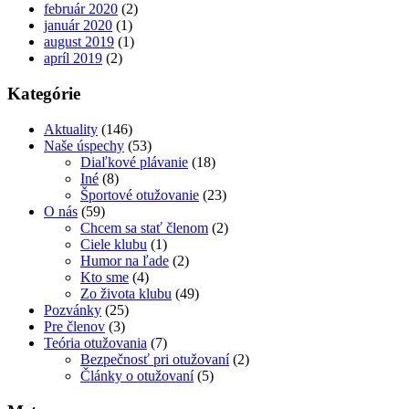
február 2020
(2)
január 2020
(1)
august 2019
(1)
apríl 2019
(2)
Kategórie
Aktuality
(146)
Naše úspechy
(53)
Diaľkové plávanie
(18)
Iné
(8)
Športové otužovanie
(23)
O nás
(59)
Chcem sa stať členom
(2)
Ciele klubu
(1)
Humor na ľade
(2)
Kto sme
(4)
Zo života klubu
(49)
Pozvánky
(25)
Pre členov
(3)
Teória otužovania
(7)
Bezpečnosť pri otužovaní
(2)
Články o otužovaní
(5)