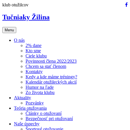
Preskočiť
klub otužilcov
na
obsah
Tučniaky Žilina
Menu
O nás
2% dane
Kto sme
Ciele klubu
Povinnosti člena 2022/2023
Chcem sa stať členom
Kontakty
Kedy a kde máme tréningy?
Kalendár otužileckých akcií
Humor na ľade
Zo života klubu
Aktuality
Pozvánky
Teória otužovania
Články o otužovaní
Bezpečnosť pri otužovaní
Naše úspechy
Športové otužovanie