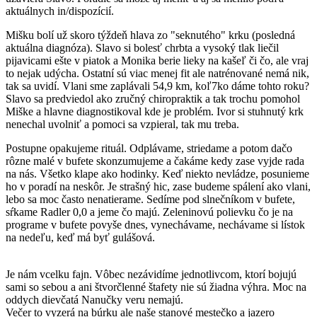
aktuálnych in/dispozícií.
Mišku bolí už skoro týždeň hlava zo "seknutého" krku (posledná
aktuálna diagnóza). Slavo si bolesť chrbta a vysoký tlak liečil
pijavicami ešte v piatok a Monika berie lieky na kašeľ či čo, ale vraj
to nejak udýcha. Ostatní sú viac menej fit ale natrénované nemá nik,
tak sa uvidí. Vlani sme zaplávali 54,9 km, koľ7ko dáme tohto roku?
Slavo sa predviedol ako zručný chiropraktik a tak trochu pomohol
Miške a hlavne diagnostikoval kde je problém. Ivor si stuhnutý krk
nenechal uvolniť a pomoci sa vzpieral, tak mu treba.
Postupne opakujeme rituál. Odplávame, striedame a potom dačo
rôzne malé v bufete skonzumujeme a čakáme kedy zase vyjde rada
na nás. Všetko klape ako hodinky. Keď niekto nevládze, posunieme
ho v poradí na neskôr. Je strašný hic, zase budeme spálení ako vlani,
lebo sa moc často nenatierame. Sedíme pod slnečníkom v bufete,
sŕkame Radler 0,0 a jeme čo majú. Zeleninovú polievku čo je na
programe v bufete povyše dnes, vynechávame, nechávame si lístok
na nedeľu, keď má byť gulášová.
Je nám vcelku fajn. Vôbec nezávidíme jednotlivcom, ktorí bojujú
sami so sebou a ani štvorčlenné štafety nie sú žiadna výhra. Moc na
oddych dievčatá Nanučky veru nemajú.
Večer to vyzerá na búrku ale naše stanové mestečko a jazero