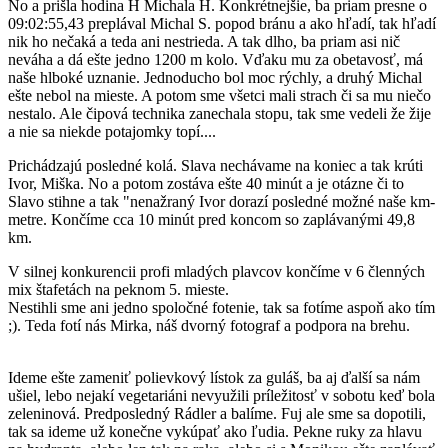
No a prišla hodina H Michala H. Konkrétnejšie, ba priam presne o
09:02:55,43 preplával Michal S. popod bránu a ako hľadí, tak hľadí
nik ho nečaká a teda ani nestrieda. A tak dlho, ba priam asi nič
neváha a dá ešte jedno 1200 m kolo. Vďaku mu za obetavosť, má
naše hlboké uznanie. Jednoducho bol moc rýchly, a druhý Michal
ešte nebol na mieste. A potom sme všetci mali strach či sa mu niečo
nestalo. Ale čipová technika zanechala stopu, tak sme vedeli že žije
a nie sa niekde potajomky topí....
Prichádzajú posledné kolá. Slava nechávame na koniec a tak krúti
Ivor, Miška. No a potom zostáva ešte 40 minút a je otázne či to
Slavo stihne a tak "nenažraný Ivor dorazí posledné možné naše km-
metre. Končíme cca 10 minút pred koncom so zaplávanými 49,8
km.
V silnej konkurencii profi mladých plavcov končíme v 6 členných
mix štafetách na peknom 5. mieste.
Nestihli sme ani jedno spoločné fotenie, tak sa fotíme aspoň ako tím
;). Teda fotí nás Mirka, náš dvorný fotograf a podpora na brehu.
Ideme ešte zameniť polievkový lístok za guláš, ba aj ďalší sa nám
ušiel, lebo nejakí vegetariáni nevyužili príležitosť v sobotu keď bola
zeleninová. Predposledný Rádler a balíme. Fuj ale sme sa dopotili,
tak sa ideme už konečne vykúpať ako ľudia. Pekne ruky za hlavu