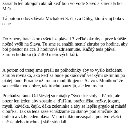
zasiahla len okrajom akurát keď boli vo vode Slavo a striedala ho
Miška.
Tá potom odovzdávala Michalovi S. čip za Dúhy, ktorá vraj bola v
cene.
Do zmeny trate skoro všetci zaplávali 3 veľké okruhy a prvé krátšie
nočné vyšli na Slava. Tu sme sa snažili meniť zhruba po hodine, aby
bol priestor na cca 3 hodinové zdriemnutie. Každý teda plával
zhruba hodinku (6-7 300 metrových kôl).
A potom od tretej sme prešli na polhodinky aby to vyšlo každému
zhruba rovnako, ako keď sa bude pokračovať veľkými okruhmi po
piatej ráno. Poradie už trochu modifikujeme. Slavo s Monikou⁷ že
sa necítia moc dobre, tak trochu pauzujú, ale len trochu.
Prichádza ráno. Od šiestej sú raňajky "švédske stoly". Párok, ale
pozor len jeden aby zostalo aj ďaľším, praženička, rožky, jogurt,
mysli, kávička, čajík, dáka zeleninka a aby sa lepšie grgalo aj mladá
cibuľka. Tak sa teda zase schádzame zo stanov pod slnečník do
bufetu a vždy jeden pláva. V noci nikto nezaspal a poctivo všetci
načas, alebo trochu aj skôr striedali.