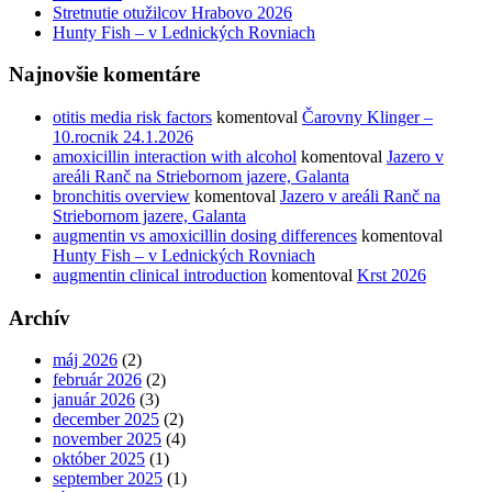
Stretnutie otužilcov Hrabovo 2026
Hunty Fish – v Lednických Rovniach
Najnovšie komentáre
otitis media risk factors
komentoval
Čarovny Klinger –
10.rocnik 24.1.2026
amoxicillin interaction with alcohol
komentoval
Jazero v
areáli Ranč na Striebornom jazere, Galanta
bronchitis overview
komentoval
Jazero v areáli Ranč na
Striebornom jazere, Galanta
augmentin vs amoxicillin dosing differences
komentoval
Hunty Fish – v Lednických Rovniach
augmentin clinical introduction
komentoval
Krst 2026
Archív
máj 2026
(2)
február 2026
(2)
január 2026
(3)
december 2025
(2)
november 2025
(4)
október 2025
(1)
september 2025
(1)