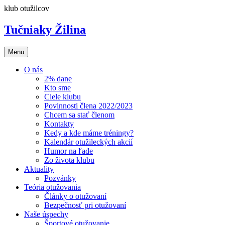
Preskočiť
klub otužilcov
na
obsah
Tučniaky Žilina
Menu
O nás
2% dane
Kto sme
Ciele klubu
Povinnosti člena 2022/2023
Chcem sa stať členom
Kontakty
Kedy a kde máme tréningy?
Kalendár otužileckých akcií
Humor na ľade
Zo života klubu
Aktuality
Pozvánky
Teória otužovania
Články o otužovaní
Bezpečnosť pri otužovaní
Naše úspechy
Športové otužovanie