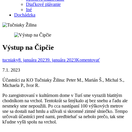
Diaľkové plávanie
Iné
Dochádzka
Výstup na Čipčie
tucniaky
8. januára 2023
9. januára 2023
Komentovať
7.1. 2023
Účastníci za KO Tučniaky Žilina: Peter M., Marián Š., Michal S.,
Michaela P., Ivor R.
Po zaregistrovaní v kultúrnom dome v Turí sme vyrazili blatitým
chodníkom na vrchol. Tentokrát sa šmýkalo aj bez snehu a ľadu ale
nesmeky sme nepoužili. Po cca nastúpaní 100 výškových metrov
sne sa dostali nad hmlu a užívali si skromné zimné slniečko. Tempo
určovali účastníci pred nami, predbiehať sa nebolo prečo, tak sme
kľudne vyšli spolu na vrchol.