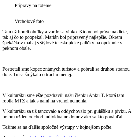
Prípravy na fotenie
Vrcholové foto
Tam už horeli ohnīky a varilo sa vínko. Kto nebol práve na diéte,
tak aj čo to poopekal. Marián bol pripravený najlepšie. Okrem
špekáčkov mal aj s štýlové teleskopické paličky na opekanie v
peknom obale.
Postretali sme kopec známych turistov a pobrali sa druhou stranou
dole. Tu sa šmýkalo o trochu menej.
V kulturáku sme ešte pozdravili našu členku Anku T. ktorá tam
robila MTZ a tak s nami na vrchol nemohla.
V kulturáku sa už tancovalo a oddychovalo pri gulášiku a pivku. A
potom už len odchod individualne domov ako sa kto ponáhľal.
Tešíme sa na ďalšie spoločné výstupy v hojnejšom počte.