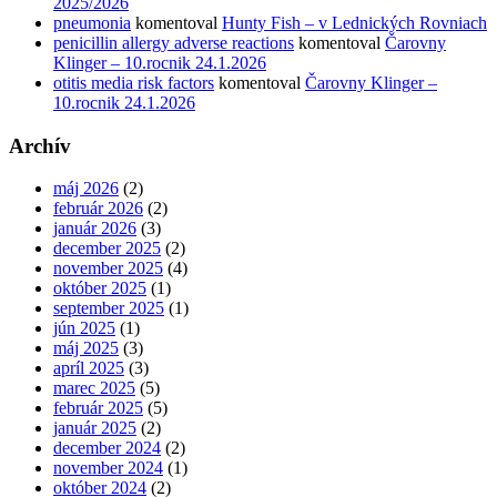
2025/2026
pneumonia
komentoval
Hunty Fish – v Lednických Rovniach
penicillin allergy adverse reactions
komentoval
Čarovny
Klinger – 10.rocnik 24.1.2026
otitis media risk factors
komentoval
Čarovny Klinger –
10.rocnik 24.1.2026
Archív
máj 2026
(2)
február 2026
(2)
január 2026
(3)
december 2025
(2)
november 2025
(4)
október 2025
(1)
september 2025
(1)
jún 2025
(1)
máj 2025
(3)
apríl 2025
(3)
marec 2025
(5)
február 2025
(5)
január 2025
(2)
december 2024
(2)
november 2024
(1)
október 2024
(2)