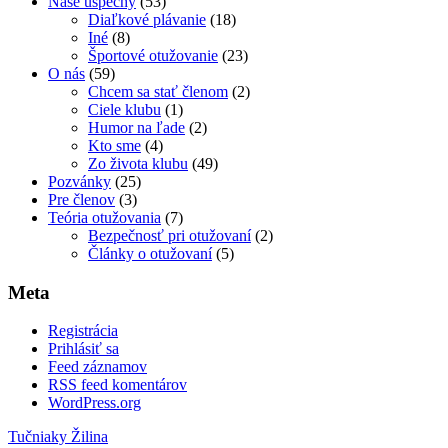
Naše úspechy
(53)
Diaľkové plávanie
(18)
Iné
(8)
Športové otužovanie
(23)
O nás
(59)
Chcem sa stať členom
(2)
Ciele klubu
(1)
Humor na ľade
(2)
Kto sme
(4)
Zo života klubu
(49)
Pozvánky
(25)
Pre členov
(3)
Teória otužovania
(7)
Bezpečnosť pri otužovaní
(2)
Články o otužovaní
(5)
Meta
Registrácia
Prihlásiť sa
Feed záznamov
RSS feed komentárov
WordPress.org
Tučniaky Žilina