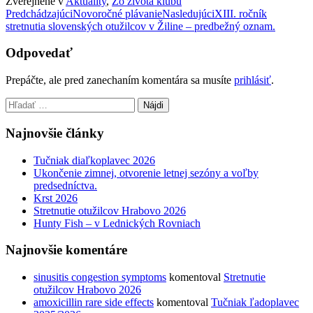
Zverejnené v
Aktuality
,
Zo života klubu
Post
Predchádzajúci
Novoročné plávanie
Nasledujúci
XIII. ročník
stretnutia slovenských otužilcov v Žiline – predbežný oznam.
navigation
Odpovedať
Prepáčte, ale pred zanechaním komentára sa musíte
prihlásiť
.
Hľadať:
Najnovšie články
Tučniak diaľkoplavec 2026
Ukončenie zimnej, otvorenie letnej sezóny a voľby
predsedníctva.
Krst 2026
Stretnutie otužilcov Hrabovo 2026
Hunty Fish – v Lednických Rovniach
Najnovšie komentáre
sinusitis congestion symptoms
komentoval
Stretnutie
otužilcov Hrabovo 2026
amoxicillin rare side effects
komentoval
Tučniak ľadoplavec