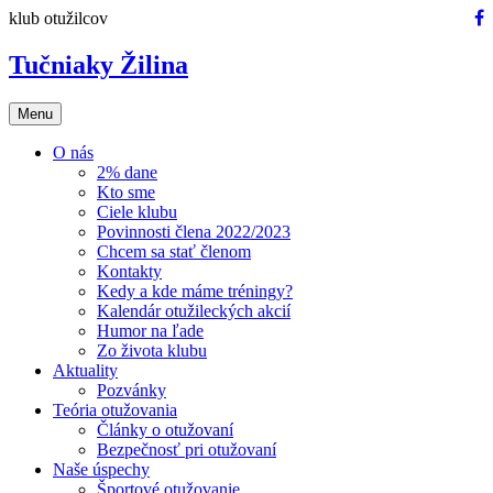
Preskočiť
klub otužilcov
na
obsah
Tučniaky Žilina
Menu
O nás
2% dane
Kto sme
Ciele klubu
Povinnosti člena 2022/2023
Chcem sa stať členom
Kontakty
Kedy a kde máme tréningy?
Kalendár otužileckých akcií
Humor na ľade
Zo života klubu
Aktuality
Pozvánky
Teória otužovania
Články o otužovaní
Bezpečnosť pri otužovaní
Naše úspechy
Športové otužovanie