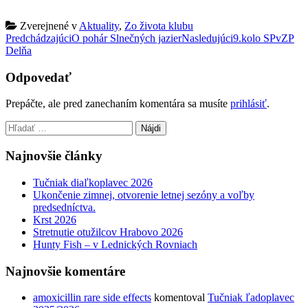
Zverejnené v
Aktuality
,
Zo života klubu
Post
Predchádzajúci
O pohár Slnečných jazier
Nasledujúci
9.kolo SPvZP
Delňa
navigation
Odpovedať
Prepáčte, ale pred zanechaním komentára sa musíte
prihlásiť
.
Hľadať:
Najnovšie články
Tučniak diaľkoplavec 2026
Ukončenie zimnej, otvorenie letnej sezóny a voľby
predsedníctva.
Krst 2026
Stretnutie otužilcov Hrabovo 2026
Hunty Fish – v Lednických Rovniach
Najnovšie komentáre
amoxicillin rare side effects
komentoval
Tučniak ľadoplavec