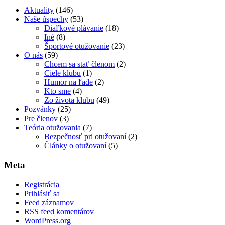
Aktuality
(146)
Naše úspechy
(53)
Diaľkové plávanie
(18)
Iné
(8)
Športové otužovanie
(23)
O nás
(59)
Chcem sa stať členom
(2)
Ciele klubu
(1)
Humor na ľade
(2)
Kto sme
(4)
Zo života klubu
(49)
Pozvánky
(25)
Pre členov
(3)
Teória otužovania
(7)
Bezpečnosť pri otužovaní
(2)
Články o otužovaní
(5)
Meta
Registrácia
Prihlásiť sa
Feed záznamov
RSS feed komentárov
WordPress.org