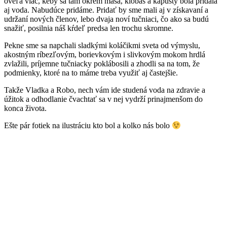
oveľa viac, keby sa tam okrem mäsa, klobás a kapusty bola pridala
aj voda. Nabudúce pridáme. Pridať by sme mali aj v získavaní a
udržaní nových členov, lebo dvaja noví tučniaci, čo ako sa budú
snažiť, posilnia náš kŕdeľ predsa len trochu skromne.
Pekne sme sa napchali sladkými koláčikmi sveta od výmyslu,
akostným ríbezľovým, borievkovým i slivkovým mokom hrdlá
zvlažili, príjemne tučniacky poklábosili a zhodli sa na tom, že
podmienky, ktoré na to máme treba využiť aj častejšie.
Takže Vladka a Robo, nech vám ide studená voda na zdravie a
úžitok a odhodlanie čvachtať sa v nej vydrží prinajmenšom do
konca života.
Ešte pár fotiek na ilustráciu kto bol a kolko nás bolo