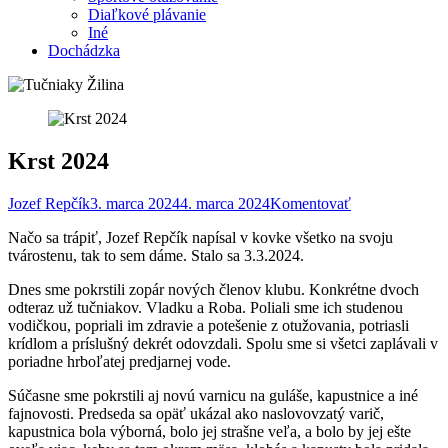
Diaľkové plávanie
Iné
Dochádzka
Krst 2024
Jozef Repčík
3. marca 2024
4. marca 2024
Komentovať
Načo sa trápiť, Jozef Repčík napísal v kovke všetko na svoju
tvárostenu, tak to sem dáme. Stalo sa 3.3.2024.
Dnes sme pokrstili zopár nových členov klubu. Konkrétne dvoch
odteraz už tučniakov. Vladku a Roba. Poliali sme ich studenou
vodičkou, popriali im zdravie a potešenie z otužovania, potriasli
krídlom a príslušný dekrét odovzdali. Spolu sme si všetci zaplávali v
poriadne hrboľatej predjarnej vode.
Súčasne sme pokrstili aj novú varnicu na guláše, kapustnice a iné
fajnovosti. Predseda sa opäť ukázal ako naslovovzatý varič,
kapustnica bola výborná, bolo jej strašne veľa, a
bolo by jej ešte