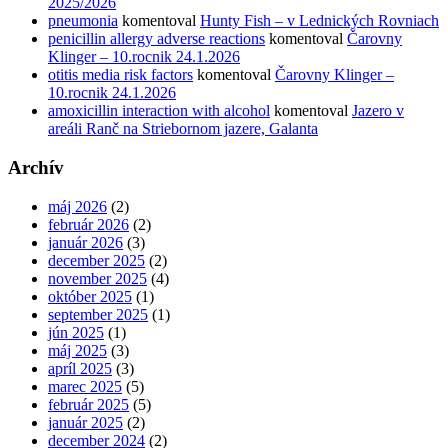
2025/2026
pneumonia
komentoval
Hunty Fish – v Lednických Rovniach
penicillin allergy adverse reactions
komentoval
Čarovny
Klinger – 10.rocnik 24.1.2026
otitis media risk factors
komentoval
Čarovny Klinger –
10.rocnik 24.1.2026
amoxicillin interaction with alcohol
komentoval
Jazero v
areáli Ranč na Striebornom jazere, Galanta
Archív
máj 2026
(2)
február 2026
(2)
január 2026
(3)
december 2025
(2)
november 2025
(4)
október 2025
(1)
september 2025
(1)
jún 2025
(1)
máj 2025
(3)
apríl 2025
(3)
marec 2025
(5)
február 2025
(5)
január 2025
(2)
december 2024
(2)